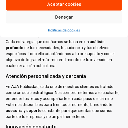
y sabemos cómo aplicarlo en cada sector. Nuestro conocimiento
Aceptar cookies
del mercado local es clave para generar estrategias que no solo
lleguen a tu audiencia ideal, sino que también resuenen con ella.
Denegar
Estrategias personalizadas
Políticas de cookies
En AJA Publicidad, no creemos en las soluciones de talla única.
Cada estrategia que diseñamos se basa en un
análisis
profundo
de tus necesidades, tu audiencia y tus objetivos
específicos. Todo ello adaptándonos a tu presupesto y con el
objetivo de lograr el máximo rendimiento de tu inversión en
cualquier acción publicitaria.
Atención personalizada y cercanía
En AJA Publicidad, cada uno de nuestros clientes es tratado
como un socio estratégico. Nos comprometemos a escucharte,
entender tus retos y acompañarte en cada paso del camino.
Estamos disponibles para ti en todo momento, brindándote
asesoría y soporte
constante para que sientas que somos
parte de tu empresa y no un partner externo.
Innovación constante