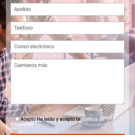
Acepto
He leído y acepto la
política de
privacidad
.