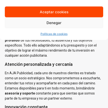
sabemos cómo aplicarlo en cada sector. Nuestro conocimiento
del mercado local es clave para generar estrategias que no solo
Aceptar cookies
lleguen a tu audiencia ideal, sino que también resuenen con ella.
Estrategias personalizadas
Denegar
En AJA Publicidad, no creemos en las soluciones de talla única.
Políticas de cookies
Cada estrategia que diseñamos se basa en un
análisis
profundo
de tus necesidades, tu audiencia y tus objetivos
específicos. Todo ello adaptándonos a tu presupesto y con el
objetivo de lograr el máximo rendimiento de tu inversión en
cualquier acción publicitaria.
Atención personalizada y cercanía
En AJA Publicidad, cada uno de nuestros clientes es tratado
como un socio estratégico. Nos comprometemos a escucharte,
entender tus retos y acompañarte en cada paso del camino.
Estamos disponibles para ti en todo momento, brindándote
asesoría y soporte
constante para que sientas que somos
parte de tu empresa y no un partner externo.
Innovación constante