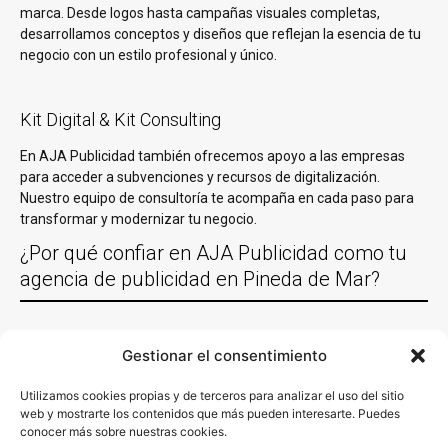
marca. Desde logos hasta campañas visuales completas,
desarrollamos conceptos y diseños que reflejan la esencia de tu
negocio con un estilo profesional y único.
Kit Digital & Kit Consulting
En AJA Publicidad también ofrecemos apoyo a las empresas
para acceder a subvenciones y recursos de digitalización.
Nuestro equipo de consultoría te acompaña en cada paso para
transformar y modernizar tu negocio.
¿Por qué confiar en AJA Publicidad como tu
agencia de publicidad en Pineda de Mar?
Experiencia comprobada
Gestionar el consentimiento
Con más de 30 años de experiencia trabajando con empresas de
Utilizamos cookies propias y de terceros para analizar el uso del sitio
Pineda de Mar y en casi todas las localidades España y un equipo
web y mostrarte los contenidos que más pueden interesarte. Puedes
de especialistas en las diferentes acciones de marketing y
conocer más sobre nuestras cookies.
comunicación. Es decir, sabemos y conocemos lo que funciona y