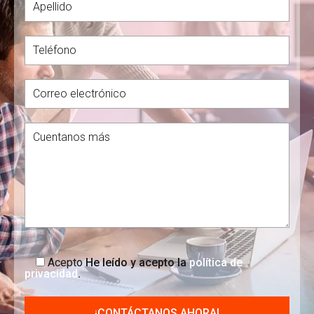
Acepto
He leído y acepto la
política de
privacidad
.