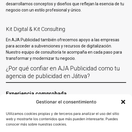
desarrollamos conceptos y diseños que reflejan la esencia de tu
negocio con un estilo profesional y único.
Kit Digital & Kit Consulting
En AJA Publicidad también ofrecemos apoyo a las empresas
para acceder a subvenciones y recursos de digitalización.
Nuestro equipo de consultoría te acompaña en cada paso para
transformar y modernizar tu negocio.
¿Por qué confiar en AJA Publicidad como tu
agencia de publicidad en Játiva?
Experiencia comprobada
Gestionar el consentimiento
Con más de 30 años de experiencia trabajando con empresas de
Játiva y en casi todas las localidades España y un equipo de
Utilizamos cookies propias y de terceros para analizar el uso del sitio
especialistas en las diferentes acciones de marketing y
web y mostrarte los contenidos que más pueden interesarte. Puedes
comunicación. Es decir, sabemos y conocemos lo que funciona y
conocer más sobre nuestras cookies.
sabemos cómo aplicarlo en cada sector. Nuestro conocimiento