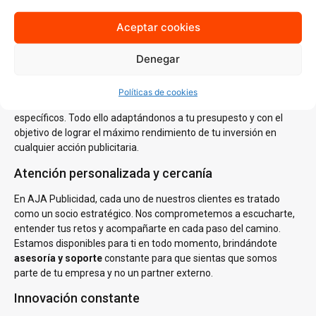
del mercado local es clave para generar estrategias que no solo
lleguen a tu audiencia ideal, sino que también resuenen con ella.
Aceptar cookies
Estrategias personalizadas
Denegar
En AJA Publicidad, no creemos en las soluciones de talla única.
Cada estrategia que diseñamos se basa en un
análisis
Políticas de cookies
profundo
de tus necesidades, tu audiencia y tus objetivos
específicos. Todo ello adaptándonos a tu presupesto y con el
objetivo de lograr el máximo rendimiento de tu inversión en
cualquier acción publicitaria.
Atención personalizada y cercanía
En AJA Publicidad, cada uno de nuestros clientes es tratado
como un socio estratégico. Nos comprometemos a escucharte,
entender tus retos y acompañarte en cada paso del camino.
Estamos disponibles para ti en todo momento, brindándote
asesoría y soporte
constante para que sientas que somos
parte de tu empresa y no un partner externo.
Innovación constante