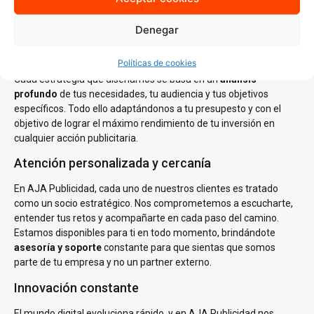
lleguen a tu audiencia ideal, sino que también resuenen con ella.
Denegar
Estrategias personalizadas
Políticas de cookies
En AJA Publicidad, no creemos en las soluciones de talla única.
Cada estrategia que diseñamos se basa en un
análisis
profundo
de tus necesidades, tu audiencia y tus objetivos
específicos. Todo ello adaptándonos a tu presupesto y con el
objetivo de lograr el máximo rendimiento de tu inversión en
cualquier acción publicitaria.
Atención personalizada y cercanía
En AJA Publicidad, cada uno de nuestros clientes es tratado
como un socio estratégico. Nos comprometemos a escucharte,
entender tus retos y acompañarte en cada paso del camino.
Estamos disponibles para ti en todo momento, brindándote
asesoría y soporte
constante para que sientas que somos
parte de tu empresa y no un partner externo.
Innovación constante
El mundo digital evoluciona rápido, y en AJA Publicidad nos