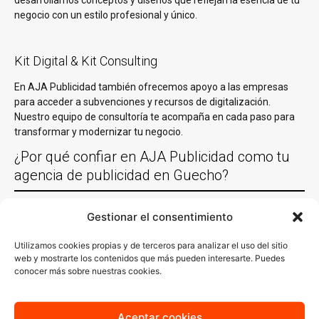
desarrollamos conceptos y diseños que reflejan la esencia de tu
negocio con un estilo profesional y único.
Kit Digital & Kit Consulting
En AJA Publicidad también ofrecemos apoyo a las empresas
para acceder a subvenciones y recursos de digitalización.
Nuestro equipo de consultoría te acompaña en cada paso para
transformar y modernizar tu negocio.
¿Por qué confiar en AJA Publicidad como tu
agencia de publicidad en Guecho?
Gestionar el consentimiento
Experiencia comprobada
Con más de 30 años de experiencia trabajando con empresas de
Utilizamos cookies propias y de terceros para analizar el uso del sitio
web y mostrarte los contenidos que más pueden interesarte. Puedes
Guecho y en casi todas las localidades España y un equipo de
conocer más sobre nuestras cookies.
especialistas en las diferentes acciones de marketing y
comunicación. Es decir, sabemos y conocemos lo que funciona y
sabemos cómo aplicarlo en cada sector. Nuestro conocimiento
Aceptar cookies
del mercado local es clave para generar estrategias que no solo