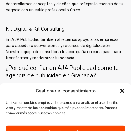
desarrollamos conceptos y diseños que reflejan la esencia de tu
negocio con un estilo profesional y único.
Kit Digital & Kit Consulting
En AJA Publicidad también ofrecemos apoyo a las empresas
para acceder a subvenciones y recursos de digitalización.
Nuestro equipo de consultoría te acompaña en cada paso para
transformar y modernizar tu negocio.
¿Por qué confiar en AJA Publicidad como tu
agencia de publicidad en Granada?
Gestionar el consentimiento
Experiencia comprobada
Utilizamos cookies propias y de terceros para analizar el uso del sitio
Con más de 30 años de experiencia trabajando con empresas de
web y mostrarte los contenidos que más pueden interesarte. Puedes
Granada y en casi todas las localidades España y un equipo de
conocer más sobre nuestras cookies.
especialistas en las diferentes acciones de marketing y
comunicación. Es decir, sabemos y conocemos lo que funciona y
sabemos cómo aplicarlo en cada sector. Nuestro conocimiento