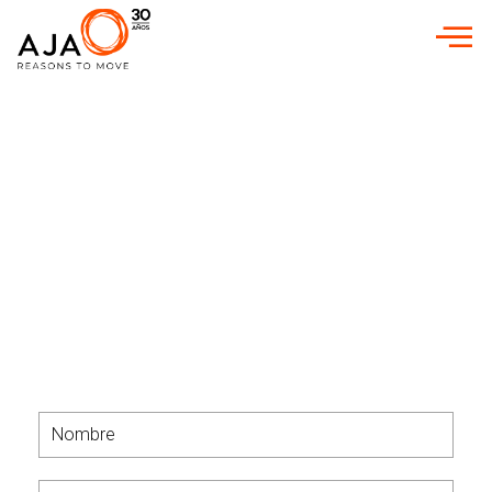
INICIO
»
AGENCIAS DE PUBLICIDAD
»
AGENCIA DE PUBLICIDAD
EN GRANADA
Agencia de publicidad en
Granada
Descubre nuestros servicios de publicidad
integral en Granada para tener una mayor
visibilidad de tu marca en cualquier canal
¿Buscas un plan de publicidad?
Contáctanos