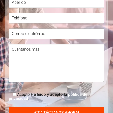
Acepto
He leído y acepto la
política de
privacidad
.