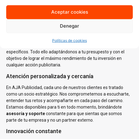
del mercado local es clave para generar estrategias que no solo
lleguen a tu audiencia ideal, sino que también resuenen con ella.
Aceptar cookies
Estrategias personalizadas
Denegar
En AJA Publicidad, no creemos en las soluciones de talla única.
Cada estrategia que diseñamos se basa en un
análisis
Políticas de cookies
profundo
de tus necesidades, tu audiencia y tus objetivos
específicos. Todo ello adaptándonos a tu presupesto y con el
objetivo de lograr el máximo rendimiento de tu inversión en
cualquier acción publicitaria.
Atención personalizada y cercanía
En AJA Publicidad, cada uno de nuestros clientes es tratado
como un socio estratégico. Nos comprometemos a escucharte,
entender tus retos y acompañarte en cada paso del camino.
Estamos disponibles para ti en todo momento, brindándote
asesoría y soporte
constante para que sientas que somos
parte de tu empresa y no un partner externo.
Innovación constante