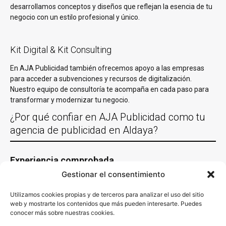
desarrollamos conceptos y diseños que reflejan la esencia de tu
negocio con un estilo profesional y único.
Kit Digital & Kit Consulting
En AJA Publicidad también ofrecemos apoyo a las empresas
para acceder a subvenciones y recursos de digitalización.
Nuestro equipo de consultoría te acompaña en cada paso para
transformar y modernizar tu negocio.
¿Por qué confiar en AJA Publicidad como tu
agencia de publicidad en Aldaya?
Experiencia comprobada
Gestionar el consentimiento
Con más de 30 años de experiencia trabajando con empresas de
Aldaya y en casi todas las localidades España y un equipo de
Utilizamos cookies propias y de terceros para analizar el uso del sitio
especialistas en las diferentes acciones de marketing y
web y mostrarte los contenidos que más pueden interesarte. Puedes
comunicación. Es decir, sabemos y conocemos lo que funciona y
conocer más sobre nuestras cookies.
sabemos cómo aplicarlo en cada sector. Nuestro conocimiento