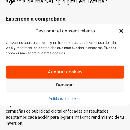
agencia de marketing digital en Totana?
Experiencia comprobada
Con más de 30 años de experiencia trabajando con empresas de
Gestionar el consentimiento
Totana y en casi todas las localidades España y un equipo de
especialistas en distintas áreas del
marketing digital
, conocemos
Utilizamos cookies propias y de terceros para analizar el uso del sitio
lo que funciona y sabemos cómo aplicarlo en cada sector.
web y mostrarte los contenidos que más pueden interesarte. Puedes
conocer más sobre nuestras cookies.
Nuestro conocimiento del mercado local es clave para generar
estrategias que no solo lleguen a tu audiencia ideal, sino que
también resuenen con ella.
Aceptar cookies
Estrategias personalizadas
Denegar
En AJA Publicidad, no creemos en las soluciones de talla única.
Cada estrategia que diseñamos se basa en un
análisis
Políticas de cookies
profundo
de tus necesidades, tu audiencia y tus objetivos
específicos. Desde la creación de contenido atractivo hasta
campañas de publicidad digital enfocadas en resultados,
adaptamos cada acción para lograr el máximo rendimiento de tu
inversión.