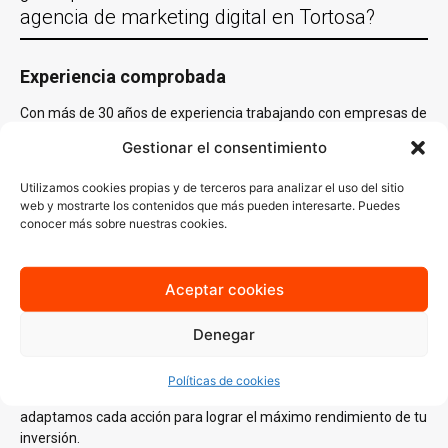
agencia de marketing digital en Tortosa?
Experiencia comprobada
Con más de 30 años de experiencia trabajando con empresas de
Tortosa y en casi todas las localidades España y un equipo de
Gestionar el consentimiento
especialistas en distintas áreas del
marketing digital
, conocemos
lo que funciona y sabemos cómo aplicarlo en cada sector.
Utilizamos cookies propias y de terceros para analizar el uso del sitio
Nuestro conocimiento del mercado local es clave para generar
web y mostrarte los contenidos que más pueden interesarte. Puedes
estrategias que no solo lleguen a tu audiencia ideal, sino que
conocer más sobre nuestras cookies.
también resuenen con ella.
Estrategias personalizadas
Aceptar cookies
En AJA Publicidad, no creemos en las soluciones de talla única.
Cada estrategia que diseñamos se basa en un
análisis
Denegar
profundo
de tus necesidades, tu audiencia y tus objetivos
específicos. Desde la creación de contenido atractivo hasta
Políticas de cookies
campañas de publicidad digital enfocadas en resultados,
adaptamos cada acción para lograr el máximo rendimiento de tu
inversión.