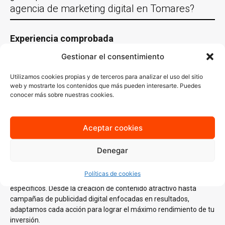
agencia de marketing digital en Tomares?
Experiencia comprobada
Gestionar el consentimiento
Con más de 30 años de experiencia trabajando con empresas de
Tomares y en casi todas las localidades España y un equipo de
Utilizamos cookies propias y de terceros para analizar el uso del sitio
especialistas en distintas áreas del
marketing digital
, conocemos
web y mostrarte los contenidos que más pueden interesarte. Puedes
lo que funciona y sabemos cómo aplicarlo en cada sector.
conocer más sobre nuestras cookies.
Nuestro conocimiento del mercado local es clave para generar
estrategias que no solo lleguen a tu audiencia ideal, sino que
también resuenen con ella.
Aceptar cookies
Estrategias personalizadas
Denegar
En AJA Publicidad, no creemos en las soluciones de talla única.
Cada estrategia que diseñamos se basa en un
análisis
Políticas de cookies
profundo
de tus necesidades, tu audiencia y tus objetivos
específicos. Desde la creación de contenido atractivo hasta
campañas de publicidad digital enfocadas en resultados,
adaptamos cada acción para lograr el máximo rendimiento de tu
inversión.