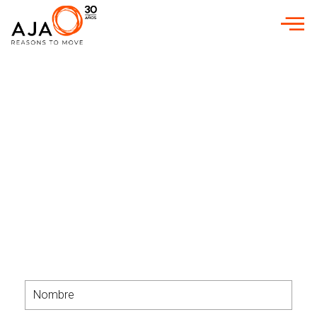
INICIO
»
AGENCIAS DE MARKETING
»
AGENCIA DE MARKETING
DIGITAL EN TOMARES
Agencia de Marketing
Digital en Tomares
Descubre nuestros servicios de
Estrategia y Marketing digital en
Tomares para tener una mayor
visibilidad en Internet
¿Buscas un plan de marketing?
Contáctanos