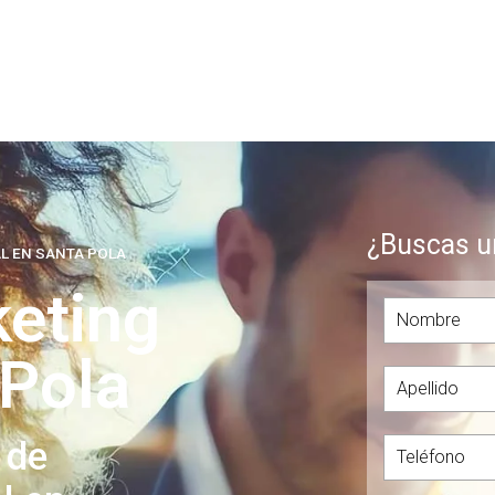
¿Buscas u
AL EN SANTA POLA
eting
 Pola
 de