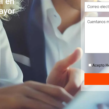
l en
ayor
Acepto
He