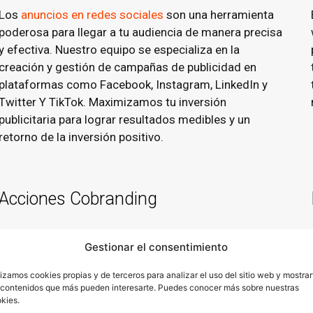
Los
anuncios en redes sociales
son una herramienta
poderosa para llegar a tu audiencia de manera precisa
y efectiva. Nuestro equipo se especializa en la
creación y gestión de campañas de publicidad en
plataformas como Facebook, Instagram, LinkedIn y
Twitter Y TikTok. Maximizamos tu inversión
publicitaria para lograr resultados medibles y un
retorno de la inversión positivo.
Acciones Cobranding
Te ayudamos a potenciar la credibilidad y
Gestionar el consentimiento
reconocmiento de tu marca.
lizamos cookies propias y de terceros para analizar el uso del sitio web y mostrar
Las acciones de cobranding son una estrategia
 contenidos que más pueden interesarte. Puedes conocer más sobre nuestras
kies.
efectiva para fortalecer la credibilidad de tu marca al