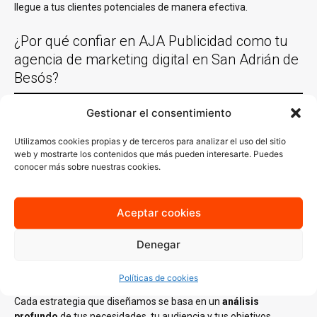
llegue a tus clientes potenciales de manera efectiva.
¿Por qué confiar en AJA Publicidad como tu
agencia de marketing digital en San Adrián de
Besós?
Gestionar el consentimiento
Experiencia comprobada
Utilizamos cookies propias y de terceros para analizar el uso del sitio
Con más de 30 años de experiencia trabajando con empresas de
web y mostrarte los contenidos que más pueden interesarte. Puedes
San Adrián de Besós y en casi todas las localidades España y un
conocer más sobre nuestras cookies.
equipo de especialistas en distintas áreas del
marketing digital
,
conocemos lo que funciona y sabemos cómo aplicarlo en cada
sector. Nuestro conocimiento del mercado local es clave para
Aceptar cookies
generar estrategias que no solo lleguen a tu audiencia ideal, sino
que también resuenen con ella.
Denegar
Estrategias personalizadas
Políticas de cookies
En AJA Publicidad, no creemos en las soluciones de talla única.
Cada estrategia que diseñamos se basa en un
análisis
profundo
de tus necesidades, tu audiencia y tus objetivos