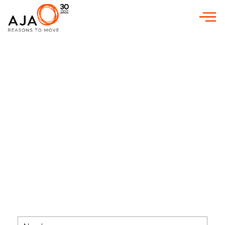
INICIO
»
AGENCIAS DE MARKETING
»
AGENCIA DE MARKETING
DIGITAL EN SAN ADRIÁN DE BESÓS
Agencia de Marketing
Digital en San Adrián de
Besós
Descubre nuestros servicios de
Estrategia y Marketing digital en
San Adrián de Besós para tener
una mayor visibilidad en Internet
¿Buscas un plan de marketing?
Contáctanos