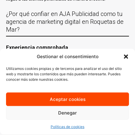
¿Por qué confiar en AJA Publicidad como tu
agencia de marketing digital en Roquetas de
Mar?
Experiencia comprobada
Gestionar el consentimiento
Con más de 30 años de experiencia trabajando con empresas de
Roquetas de Mar y en casi todas las localidades España y un
Utilizamos cookies propias y de terceros para analizar el uso del sitio
equipo de especialistas en distintas áreas del
marketing digital
,
web y mostrarte los contenidos que más pueden interesarte. Puedes
conocemos lo que funciona y sabemos cómo aplicarlo en cada
conocer más sobre nuestras cookies.
sector. Nuestro conocimiento del mercado local es clave para
generar estrategias que no solo lleguen a tu audiencia ideal, sino
que también resuenen con ella.
Aceptar cookies
Estrategias personalizadas
Denegar
En AJA Publicidad, no creemos en las soluciones de talla única.
Cada estrategia que diseñamos se basa en un
análisis
Políticas de cookies
profundo
de tus necesidades, tu audiencia y tus objetivos