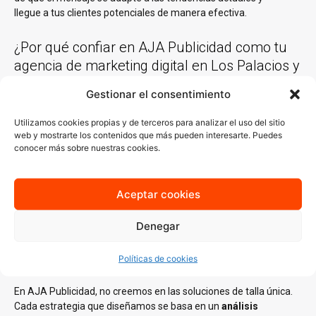
llegue a tus clientes potenciales de manera efectiva.
¿Por qué confiar en AJA Publicidad como tu
agencia de marketing digital en Los Palacios y
Villafranca?
Gestionar el consentimiento
Utilizamos cookies propias y de terceros para analizar el uso del sitio
Experiencia comprobada
web y mostrarte los contenidos que más pueden interesarte. Puedes
conocer más sobre nuestras cookies.
Con más de 30 años de experiencia trabajando con empresas de
Los Palacios y Villafranca y en casi todas las localidades España
y un equipo de especialistas en distintas áreas del
marketing
Aceptar cookies
digital
, conocemos lo que funciona y sabemos cómo aplicarlo en
cada sector. Nuestro conocimiento del mercado local es clave
Denegar
para generar estrategias que no solo lleguen a tu audiencia ideal,
sino que también resuenen con ella.
Políticas de cookies
Estrategias personalizadas
En AJA Publicidad, no creemos en las soluciones de talla única.
Cada estrategia que diseñamos se basa en un
análisis