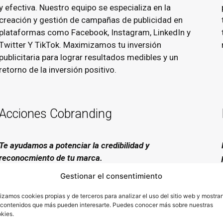
y efectiva. Nuestro equipo se especializa en la
creación y gestión de campañas de publicidad en
plataformas como Facebook, Instagram, LinkedIn y
Twitter Y TikTok. Maximizamos tu inversión
publicitaria para lograr resultados medibles y un
retorno de la inversión positivo.
Acciones Cobranding
Te ayudamos a potenciar la credibilidad y
reconocmiento de tu marca.
Gestionar el consentimiento
Las acciones de cobranding son una estrategia
efectiva para fortalecer la credibilidad de tu marca al
lizamos cookies propias y de terceros para analizar el uso del sitio web y mostrar
asociarse con otras empresas de renombre. En AJA
 contenidos que más pueden interesarte. Puedes conocer más sobre nuestras
Publicidad, te ayudamos a identificar oportunidades
kies.