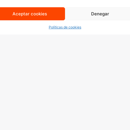
de
cobranding
que impulsen el reconocimiento de tu
marca y aumenten tu alcance en línea.
Aceptar cookies
Denegar
Políticas de cookies