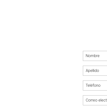
¿Buscas u
L EN LAS TORRES DE COTILLAS
eting
orres
 de