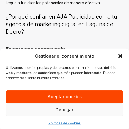
llegue a tus clientes potenciales de manera efectiva.
¿Por qué confiar en AJA Publicidad como tu
agencia de marketing digital en Laguna de
Duero?
Experiencia comprobada
Gestionar el consentimiento
Con más de 30 años de experiencia trabajando con empresas de
Laguna de Duero y en casi todas las localidades España y un
Utilizamos cookies propias y de terceros para analizar el uso del sitio
equipo de especialistas en distintas áreas del
marketing digital
,
web y mostrarte los contenidos que más pueden interesarte. Puedes
conocemos lo que funciona y sabemos cómo aplicarlo en cada
conocer más sobre nuestras cookies.
sector. Nuestro conocimiento del mercado local es clave para
generar estrategias que no solo lleguen a tu audiencia ideal, sino
que también resuenen con ella.
Aceptar cookies
Estrategias personalizadas
Denegar
En AJA Publicidad, no creemos en las soluciones de talla única.
Cada estrategia que diseñamos se basa en un
análisis
Políticas de cookies
profundo
de tus necesidades, tu audiencia y tus objetivos