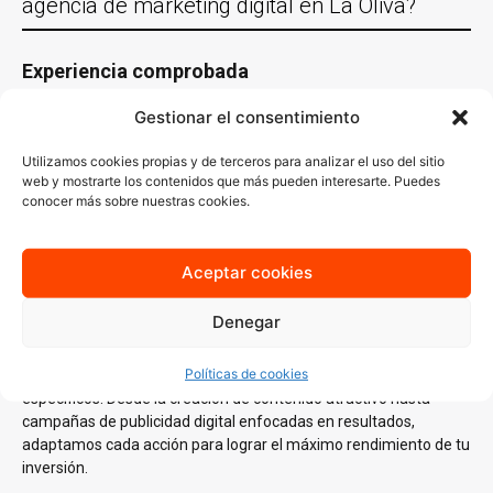
agencia de marketing digital en La Oliva?
Experiencia comprobada
Con más de 30 años de experiencia trabajando con empresas de
Gestionar el consentimiento
La Oliva y en casi todas las localidades España y un equipo de
especialistas en distintas áreas del
marketing digital
, conocemos
Utilizamos cookies propias y de terceros para analizar el uso del sitio
lo que funciona y sabemos cómo aplicarlo en cada sector.
web y mostrarte los contenidos que más pueden interesarte. Puedes
conocer más sobre nuestras cookies.
Nuestro conocimiento del mercado local es clave para generar
estrategias que no solo lleguen a tu audiencia ideal, sino que
también resuenen con ella.
Aceptar cookies
Estrategias personalizadas
Denegar
En AJA Publicidad, no creemos en las soluciones de talla única.
Cada estrategia que diseñamos se basa en un
análisis
Políticas de cookies
profundo
de tus necesidades, tu audiencia y tus objetivos
específicos. Desde la creación de contenido atractivo hasta
campañas de publicidad digital enfocadas en resultados,
adaptamos cada acción para lograr el máximo rendimiento de tu
inversión.