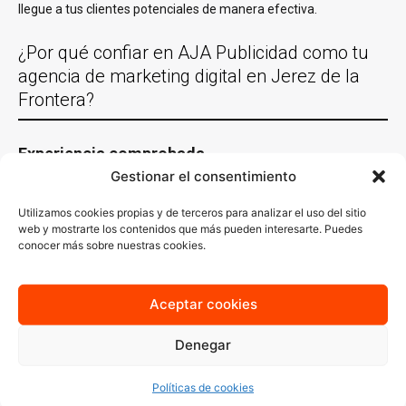
llegue a tus clientes potenciales de manera efectiva.
¿Por qué confiar en AJA Publicidad como tu
agencia de marketing digital en Jerez de la
Frontera?
Experiencia comprobada
Gestionar el consentimiento
Con más de 30 años de experiencia trabajando con empresas de
Jerez de la Frontera y en casi todas las localidades España y un
Utilizamos cookies propias y de terceros para analizar el uso del sitio
equipo de especialistas en distintas áreas del
marketing digital
,
web y mostrarte los contenidos que más pueden interesarte. Puedes
conocemos lo que funciona y sabemos cómo aplicarlo en cada
conocer más sobre nuestras cookies.
sector. Nuestro conocimiento del mercado local es clave para
generar estrategias que no solo lleguen a tu audiencia ideal, sino
que también resuenen con ella.
Aceptar cookies
Estrategias personalizadas
Denegar
En AJA Publicidad, no creemos en las soluciones de talla única.
Cada estrategia que diseñamos se basa en un
análisis
Políticas de cookies
profundo
de tus necesidades, tu audiencia y tus objetivos