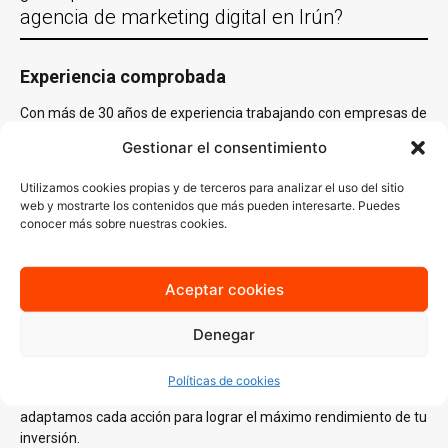
agencia de marketing digital en Irún?
Experiencia comprobada
Con más de 30 años de experiencia trabajando con empresas de
Irún y en casi todas las localidades España y un equipo de
Gestionar el consentimiento
especialistas en distintas áreas del
marketing digital
, conocemos
lo que funciona y sabemos cómo aplicarlo en cada sector.
Utilizamos cookies propias y de terceros para analizar el uso del sitio
Nuestro conocimiento del mercado local es clave para generar
web y mostrarte los contenidos que más pueden interesarte. Puedes
estrategias que no solo lleguen a tu audiencia ideal, sino que
conocer más sobre nuestras cookies.
también resuenen con ella.
Estrategias personalizadas
Aceptar cookies
En AJA Publicidad, no creemos en las soluciones de talla única.
Cada estrategia que diseñamos se basa en un
análisis
Denegar
profundo
de tus necesidades, tu audiencia y tus objetivos
específicos. Desde la creación de contenido atractivo hasta
Políticas de cookies
campañas de publicidad digital enfocadas en resultados,
adaptamos cada acción para lograr el máximo rendimiento de tu
inversión.