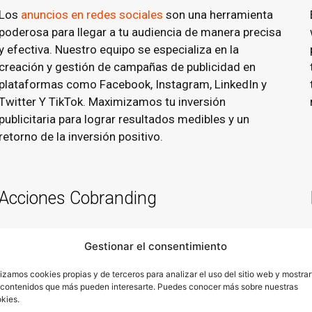
Los
anuncios en redes sociales
son una herramienta
poderosa para llegar a tu audiencia de manera precisa
y efectiva. Nuestro equipo se especializa en la
creación y gestión de campañas de publicidad en
plataformas como Facebook, Instagram, LinkedIn y
Twitter Y TikTok. Maximizamos tu inversión
publicitaria para lograr resultados medibles y un
retorno de la inversión positivo.
Acciones Cobranding
Te ayudamos a potenciar la credibilidad y
Gestionar el consentimiento
reconocmiento de tu marca.
lizamos cookies propias y de terceros para analizar el uso del sitio web y mostrar
Las acciones de cobranding son una estrategia
 contenidos que más pueden interesarte. Puedes conocer más sobre nuestras
kies.
efectiva para fortalecer la credibilidad de tu marca al