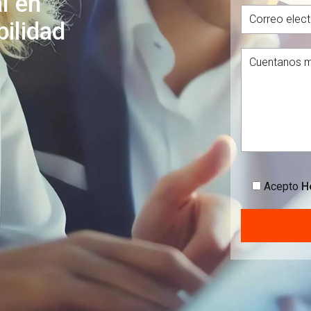
l en
bilidad
Acepto
He