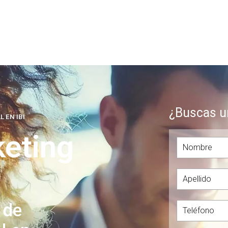
¿Buscas u
 EN IBI
eting
 de