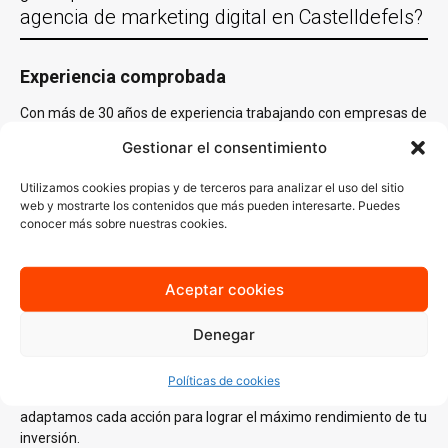
agencia de marketing digital en Castelldefels?
Experiencia comprobada
Con más de 30 años de experiencia trabajando con empresas de
Castelldefels y en casi todas las localidades España y un equipo
Gestionar el consentimiento
de especialistas en distintas áreas del
marketing digital
,
conocemos lo que funciona y sabemos cómo aplicarlo en cada
Utilizamos cookies propias y de terceros para analizar el uso del sitio
sector. Nuestro conocimiento del mercado local es clave para
web y mostrarte los contenidos que más pueden interesarte. Puedes
generar estrategias que no solo lleguen a tu audiencia ideal, sino
conocer más sobre nuestras cookies.
que también resuenen con ella.
Estrategias personalizadas
Aceptar cookies
En AJA Publicidad, no creemos en las soluciones de talla única.
Cada estrategia que diseñamos se basa en un
análisis
Denegar
profundo
de tus necesidades, tu audiencia y tus objetivos
específicos. Desde la creación de contenido atractivo hasta
Políticas de cookies
campañas de publicidad digital enfocadas en resultados,
adaptamos cada acción para lograr el máximo rendimiento de tu
inversión.