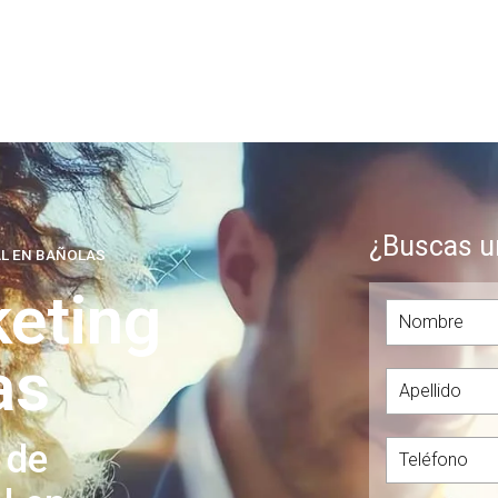
¿Buscas u
AL EN BAÑOLAS
eting
as
 de