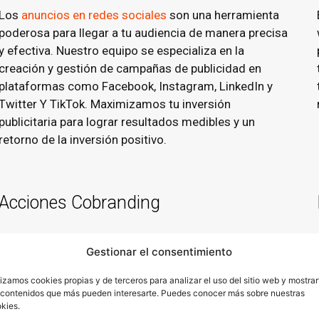
Los
anuncios en redes sociales
son una herramienta
poderosa para llegar a tu audiencia de manera precisa
y efectiva. Nuestro equipo se especializa en la
creación y gestión de campañas de publicidad en
plataformas como Facebook, Instagram, LinkedIn y
Twitter Y TikTok. Maximizamos tu inversión
publicitaria para lograr resultados medibles y un
retorno de la inversión positivo.
Acciones Cobranding
Te ayudamos a potenciar la credibilidad y
Gestionar el consentimiento
reconocmiento de tu marca.
lizamos cookies propias y de terceros para analizar el uso del sitio web y mostrar
Las acciones de cobranding son una estrategia
 contenidos que más pueden interesarte. Puedes conocer más sobre nuestras
kies.
efectiva para fortalecer la credibilidad de tu marca al