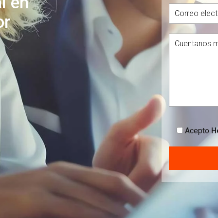
l en
or
Acepto
He