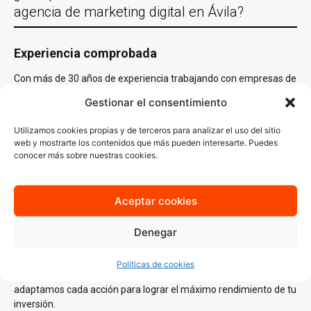
agencia de marketing digital en Ávila?
Experiencia comprobada
Con más de 30 años de experiencia trabajando con empresas de
Ávila y en casi todas las localidades España y un equipo de
Gestionar el consentimiento
especialistas en distintas áreas del
marketing digital
, conocemos
lo que funciona y sabemos cómo aplicarlo en cada sector.
Utilizamos cookies propias y de terceros para analizar el uso del sitio
Nuestro conocimiento del mercado local es clave para generar
web y mostrarte los contenidos que más pueden interesarte. Puedes
estrategias que no solo lleguen a tu audiencia ideal, sino que
conocer más sobre nuestras cookies.
también resuenen con ella.
Estrategias personalizadas
Aceptar cookies
En AJA Publicidad, no creemos en las soluciones de talla única.
Cada estrategia que diseñamos se basa en un
análisis
Denegar
profundo
de tus necesidades, tu audiencia y tus objetivos
específicos. Desde la creación de contenido atractivo hasta
Políticas de cookies
campañas de publicidad digital enfocadas en resultados,
adaptamos cada acción para lograr el máximo rendimiento de tu
inversión.