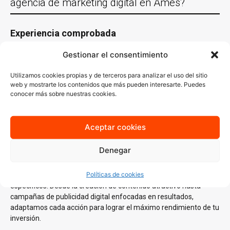
agencia de marketing digital en Ames?
Experiencia comprobada
Con más de 30 años de experiencia trabajando con empresas de
Gestionar el consentimiento
Ames y en casi todas las localidades España y un equipo de
especialistas en distintas áreas del
marketing digital
, conocemos
Utilizamos cookies propias y de terceros para analizar el uso del sitio
lo que funciona y sabemos cómo aplicarlo en cada sector.
web y mostrarte los contenidos que más pueden interesarte. Puedes
conocer más sobre nuestras cookies.
Nuestro conocimiento del mercado local es clave para generar
estrategias que no solo lleguen a tu audiencia ideal, sino que
también resuenen con ella.
Aceptar cookies
Estrategias personalizadas
Denegar
En AJA Publicidad, no creemos en las soluciones de talla única.
Cada estrategia que diseñamos se basa en un
análisis
Políticas de cookies
profundo
de tus necesidades, tu audiencia y tus objetivos
específicos. Desde la creación de contenido atractivo hasta
campañas de publicidad digital enfocadas en resultados,
adaptamos cada acción para lograr el máximo rendimiento de tu
inversión.