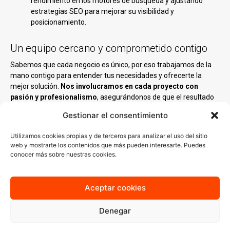
rendimiento en los motores de búsqueda y ajustando
estrategias SEO para mejorar su visibilidad y
posicionamiento.
Un equipo cercano y comprometido contigo
Sabemos que cada negocio es único, por eso trabajamos de la
mano contigo para entender tus necesidades y ofrecerte la
mejor solución.
Nos involucramos en cada proyecto con
pasión y profesionalismo
, asegurándonos de que el resultado
final sea una web que no solo te represente, sino que también te
Gestionar el consentimiento
ayude a crecer.
Utilizamos cookies propias y de terceros para analizar el uso del sitio
Nuestro equipo está compuesto por diseñadores,
web y mostrarte los contenidos que más pueden interesarte. Puedes
programadores y especialistas en marketing digital que
conocer más sobre nuestras cookies.
combinan creatividad y tecnología para
desarrollar proyectos
web
que generan impacto.
Aceptar cookies
Denegar
¡Potencia tu negocio en