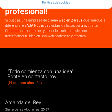
Zarauz con una web
Políticas de cookies
profesional!
Si buscas una empresa de
diseño web en Zarauz
que marque la
diferencia, en
AJA Publicidad
estamos listos para ayudarte.
Contacta con nosotros y descubre cómo podemos
transformar tu idea en una web poderosa y efectiva.
"Todo comienza con una idea".
Ponte en contacto hoy.
¿Hablamos ahora?
Arganda del Rey
Sierra de las Alpujarras, 25-27