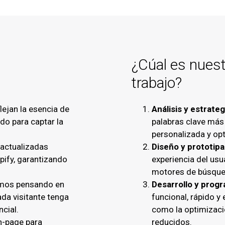
¿Cúal es nues
trabajo?
ejan la esencia de
Análisis y estrateg
do para captar la
palabras clave más
personalizada y op
 actualizadas
Diseño y prototip
ify, garantizando
experiencia del usu
motores de búsque
mos pensando en
Desarrollo y prog
ada visitante tenga
funcional, rápido y
ncial.
como la optimizaci
n-page para
reducidos.