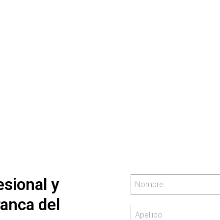
cia
vicio
web
sional y
ranca del