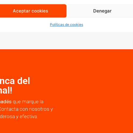
res y especialistas en marketing digital que combinan cre
Aceptar cookies
Denegar
Políticas de cookies
anca del
al!
nadés
que marque la
Contacta con nosotros y
erosa y efectiva.