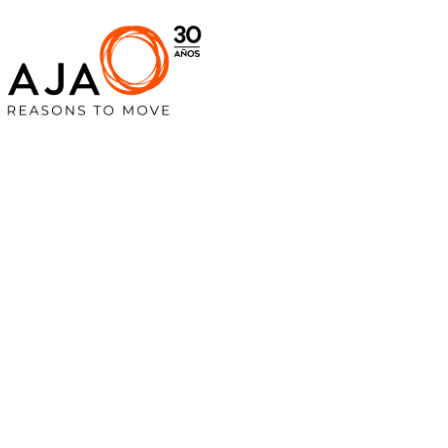
Diseño Web e
Villafranca del
Panadés