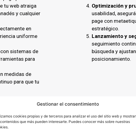
e tu web atraiga
Optimización y pr
anadés y cualquier
usabilidad, asegur
page con metaetiqu
fectamente en
estratégico.
riencia uniforme
Lanzamiento y se
seguimiento contin
con sistemas de
búsqueda y ajustand
rramientas para
posicionamiento.
n medidas de
inuo para que tu
Gestionar el consentimiento
 contigo
lizamos cookies propias y de terceros para analizar el uso del sitio web y mostrar
 contenidos que más pueden interesarte. Puedes conocer más sobre nuestras
la mano contigo para entender tus necesidades y ofrecerte
kies.
os de que el resultado final sea una web que no solo te rep