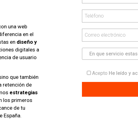
 con una web
iferencia en el
stas en
diseño y
ciones digitales a
encia de usuario
Acepto
He leído y ac
sino que también
a retención de
amos
estrategias
n los primeros
lcance de tu
de España.