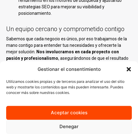
rendimiento en los motores de búsqueda y ajustando
estrategias SEO para mejorar su visibilidad y
posicionamiento.
Un equipo cercano y comprometido contigo
Sabemos que cada negocio es único, por eso trabajamos de la
mano contigo para entender tus necesidades y ofrecerte la
mejor solución.
Nos involucramos en cada proyecto con
pasión y profesionalismo
, asegurándonos de que el resultado
final sea una web que no solo te represente, sino que también te
Gestionar el consentimiento
ayude a crecer.
Utilizamos cookies propias y de terceros para analizar el uso del sitio
Nuestro equipo está compuesto por diseñadores,
web y mostrarte los contenidos que más pueden interesarte. Puedes
programadores y especialistas en marketing digital que
conocer más sobre nuestras cookies.
combinan creatividad y tecnología para
desarrollar proyectos
web
que generan impacto.
Aceptar cookies
Denegar
¡Potencia tu negocio en