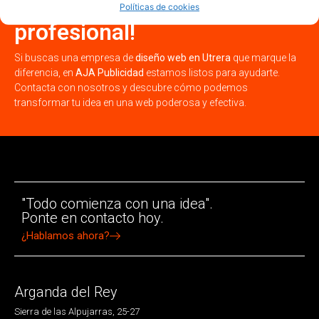
Utrera con una web
Políticas de cookies
profesional!
Si buscas una empresa de
diseño web en Utrera
que marque la
diferencia, en
AJA Publicidad
estamos listos para ayudarte.
Contacta con nosotros y descubre cómo podemos
transformar tu idea en una web poderosa y efectiva.
"Todo comienza con una idea".
Ponte en contacto hoy.
¿Hablamos ahora?
Arganda del Rey
Sierra de las Alpujarras, 25-27