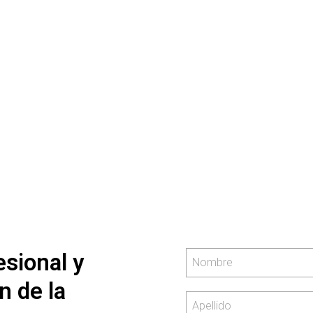
cia
vicio
web
sional y
n de la