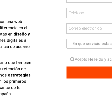
 con una web
iferencia en el
stas en
diseño y
nes digitales a
encia de usuario
Acepto
He leído y ac
sino que también
a retención de
amos
estrategias
n los primeros
lcance de tu
España.