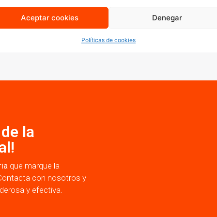
res y especialistas en marketing digital que combinan cre
Aceptar cookies
Denegar
Políticas de cookies
de la
al!
ria
que marque la
Contacta con nosotros y
erosa y efectiva.