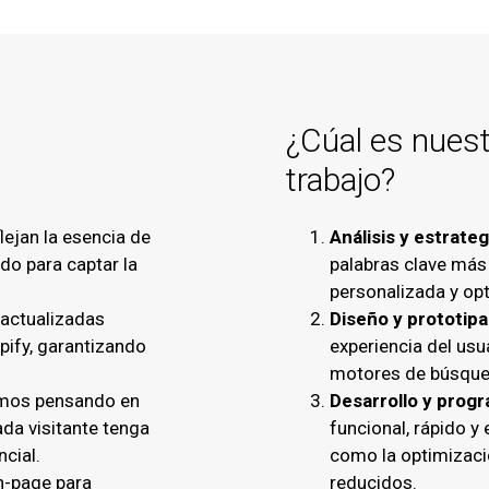
¿Cúal es nues
trabajo?
ejan la esencia de
Análisis y estrateg
do para captar la
palabras clave más
personalizada y op
 actualizadas
Diseño y prototip
ify, garantizando
experiencia del usu
motores de búsque
mos pensando en
Desarrollo y prog
ada visitante tenga
funcional, rápido y
ncial.
como la optimizaci
n-page para
reducidos.