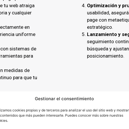
e tu web atraiga
Optimización y pr
oria y cualquier
usabilidad, asegur
page con metaetiqu
fectamente en
estratégico.
riencia uniforme
Lanzamiento y se
seguimiento contin
con sistemas de
búsqueda y ajustand
rramientas para
posicionamiento.
n medidas de
inuo para que tu
Gestionar el consentimiento
 contigo
lizamos cookies propias y de terceros para analizar el uso del sitio web y mostrar
 contenidos que más pueden interesarte. Puedes conocer más sobre nuestras
la mano contigo para entender tus necesidades y ofrecerte
kies.
os de que el resultado final sea una web que no solo te rep