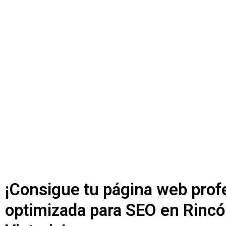
Potenciamos tu presen
digital con nuestro ser
de diseño de páginas 
¡Consigue tu página web profe
optimizada para SEO en Rincó