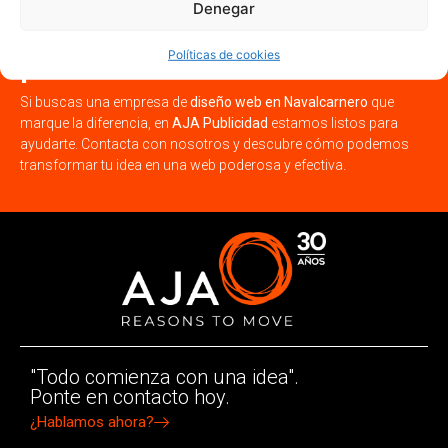
¡Potencia tu negocio en
Denegar
Navalcarnero con una web
profesional!
Políticas de cookies
Si buscas una empresa de
diseño web en Navalcarnero
que
marque la diferencia, en
AJA Publicidad
estamos listos para
ayudarte. Contacta con nosotros y descubre cómo podemos
transformar tu idea en una web poderosa y efectiva.
"Todo comienza con una idea".
Ponte en contacto hoy.
¿Hablamos ahora?