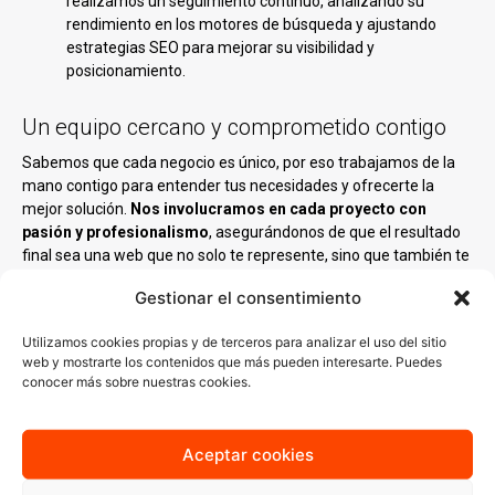
realizamos un seguimiento continuo, analizando su
rendimiento en los motores de búsqueda y ajustando
estrategias SEO para mejorar su visibilidad y
posicionamiento.
Un equipo cercano y comprometido contigo
Sabemos que cada negocio es único, por eso trabajamos de la
mano contigo para entender tus necesidades y ofrecerte la
mejor solución.
Nos involucramos en cada proyecto con
pasión y profesionalismo
, asegurándonos de que el resultado
final sea una web que no solo te represente, sino que también te
ayude a crecer.
Gestionar el consentimiento
Nuestro equipo está compuesto por diseñadores,
programadores y especialistas en marketing digital que
Utilizamos cookies propias y de terceros para analizar el uso del sitio
web y mostrarte los contenidos que más pueden interesarte. Puedes
combinan creatividad y tecnología para
desarrollar proyectos
conocer más sobre nuestras cookies.
web
que generan impacto.
Aceptar cookies