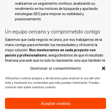
realizamos un seguimiento continuo, analizando su
rendimiento en los motores de búsqueda y ajustando
estrategias SEO para mejorar su visibilidad y
posicionamiento.
Un equipo cercano y comprometido contigo
Sabemos que cada negocio es único, por eso trabajamos de la
mano contigo para entender tus necesidades y ofrecerte la
mejor solución.
Nos involucramos en cada proyecto con
pasión y profesionalismo
, asegurándonos de que el resultado
final sea una web que no solo te represente, sino que también te
ayude a crecer.
Gestionar el consentimiento
Nuestro equipo está compuesto por diseñadores,
Utilizamos cookies propias y de terceros para analizar el uso del sitio
programadores y especialistas en marketing digital que
web y mostrarte los contenidos que más pueden interesarte. Puedes
combinan creatividad y tecnología para
desarrollar proyectos
conocer más sobre nuestras cookies.
web
que generan impacto.
Aceptar cookies