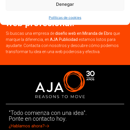
¡Potencia tu negocio en
Denegar
Miranda de Ebro con una
Políticas de cookies
web profesional!
Si buscas una empresa de
diseño web en Miranda de Ebro
que
marque la diferencia, en
AJA Publicidad
estamos listos para
ayudarte. Contacta con nosotros y descubre cómo podemos
transformar tu idea en una web poderosa y efectiva.
"Todo comienza con una idea".
Ponte en contacto hoy.
¿Hablamos ahora?