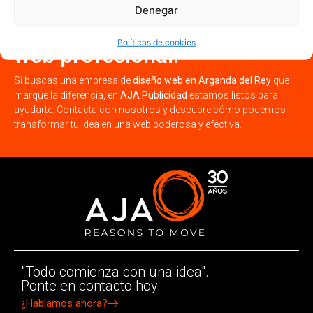
¡Potencia tu negocio en
Denegar
Arganda del Rey con una
Políticas de cookies
web profesional!
Si buscas una empresa de
diseño web en Arganda del Rey
que
marque la diferencia, en
AJA Publicidad
estamos listos para
ayudarte. Contacta con nosotros y descubre cómo podemos
transformar tu idea en una web poderosa y efectiva.
"Todo comienza con una idea".
Ponte en contacto hoy.
¿Hablamos ahora?