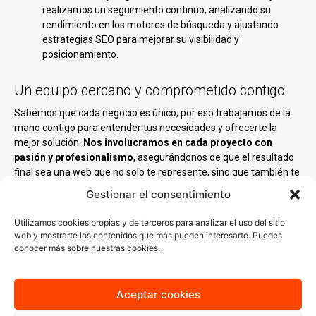
realizamos un seguimiento continuo, analizando su
rendimiento en los motores de búsqueda y ajustando
estrategias SEO para mejorar su visibilidad y
posicionamiento.
Un equipo cercano y comprometido contigo
Sabemos que cada negocio es único, por eso trabajamos de la
mano contigo para entender tus necesidades y ofrecerte la
mejor solución.
Nos involucramos en cada proyecto con
pasión y profesionalismo
, asegurándonos de que el resultado
final sea una web que no solo te represente, sino que también te
ayude a crecer.
Gestionar el consentimiento
Nuestro equipo está compuesto por diseñadores,
Utilizamos cookies propias y de terceros para analizar el uso del sitio
programadores y especialistas en marketing digital que
web y mostrarte los contenidos que más pueden interesarte. Puedes
combinan creatividad y tecnología para
desarrollar proyectos
conocer más sobre nuestras cookies.
web
que generan impacto.
Aceptar cookies