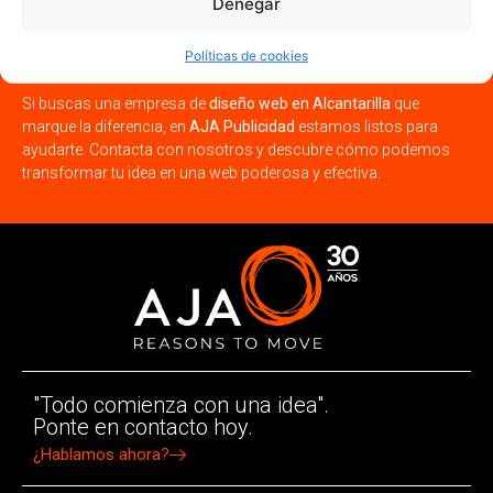
Denegar
Alcantarilla con una web
profesional!
Políticas de cookies
Si buscas una empresa de
diseño web en Alcantarilla
que
marque la diferencia, en
AJA Publicidad
estamos listos para
ayudarte. Contacta con nosotros y descubre cómo podemos
transformar tu idea en una web poderosa y efectiva.
"Todo comienza con una idea".
Ponte en contacto hoy.
¿Hablamos ahora?