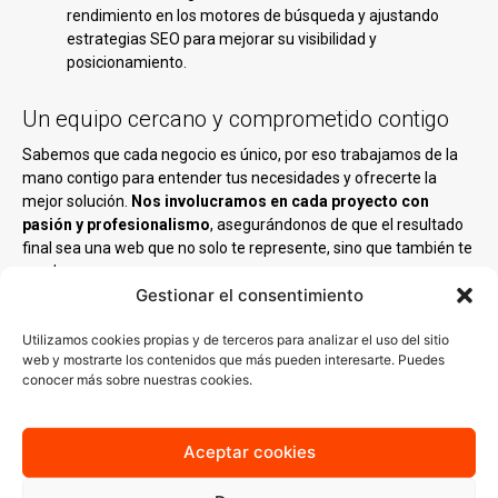
rendimiento en los motores de búsqueda y ajustando
estrategias SEO para mejorar su visibilidad y
posicionamiento.
Un equipo cercano y comprometido contigo
Sabemos que cada negocio es único, por eso trabajamos de la
mano contigo para entender tus necesidades y ofrecerte la
mejor solución.
Nos involucramos en cada proyecto con
pasión y profesionalismo
, asegurándonos de que el resultado
final sea una web que no solo te represente, sino que también te
ayude a crecer.
Gestionar el consentimiento
Nuestro equipo está compuesto por diseñadores,
programadores y especialistas en marketing digital que
Utilizamos cookies propias y de terceros para analizar el uso del sitio
combinan creatividad y tecnología para
desarrollar proyectos
web y mostrarte los contenidos que más pueden interesarte. Puedes
conocer más sobre nuestras cookies.
web
que generan impacto.
Aceptar cookies
¡Potencia tu negocio en