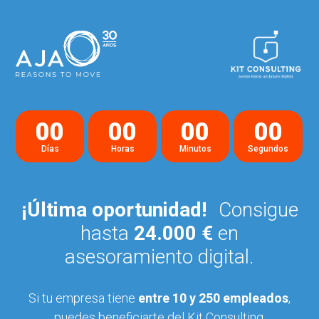
00
00
00
00
Días
Horas
Minutos
Segundos
¡Última oportunidad!
Consigue
hasta
24.000 €
en
asesoramiento digital.
Si tu empresa tiene
entre 10 y 250 empleados
,
puedes beneficiarte del Kit Consulting.