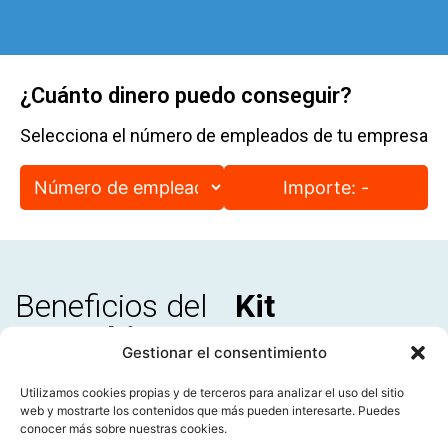
¿Cuánto dinero puedo conseguir?
Selecciona el número de empleados de tu empresa
Importe: 
-
Beneficios del
Kit
Consulting
Gestionar el consentimiento
Asesoramiento 100% financiado
en digitalización,
Utilizamos cookies propias y de terceros para analizar el uso del sitio
inteligencia artificial (IA), ciberseguridad y más.
web y mostrarte los contenidos que más pueden interesarte. Puedes
conocer más sobre nuestras cookies.
Mejora de la competitividad
y optimización de