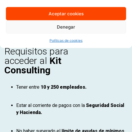
procesos empresariales.
Incremento de la productividad
gracias a la
Aceptar cookies
implementación de nuevas tecnologías.
Expansión de mercado
, mejorando tu presencia
Denegar
digital y captación de clientes.
Políticas de cookies
Requisitos para
acceder al
Kit
Consulting
Tener entre
10 y 250 empleados.
Estar al corriente de pagos con la
Seguridad Social
y Hacienda.
No haber superado el
límite de ayudas de mínimos