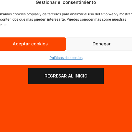
Gestionar el consentimiento
lizamos cookies propias y de terceros para analizar el uso del sitio web y mostrar
as por contactar con nos
 contenidos que más pueden interesarte. Puedes conocer más sobre nuestras
kies.
En breve nos pondremos en contacto contigo para dar
Aceptar cookies
Denegar
seguimiento a tu proyecto.
¡Que tengas un buen día!
Políticas de cookies
REGRESAR AL INICIO